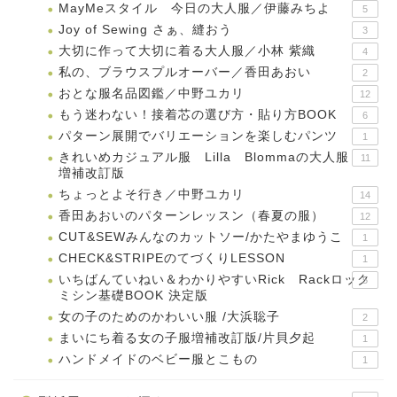
MayMeスタイル 今日の大人服／伊藤みちよ
5
Joy of Sewing さぁ、縫おう
3
大切に作って大切に着る大人服／小林 紫織
4
私の、ブラウスプルオーバー／香田あおい
2
おとな服名品図鑑／中野ユカリ
12
もう迷わない！接着芯の選び方・貼り方BOOK
6
パターン展開でバリエーションを楽しむパンツ
1
きれいめカジュアル服 Lilla Blommaの大人服
11
増補改訂版
ちょっとよそ行き／中野ユカリ
14
香田あおいのパターンレッスン（春夏の服）
12
CUT&SEWみんなのカットソー/かたやまゆうこ
1
CHECK&STRIPEのてづくりLESSON
1
いちばんていねい＆わかりやすいRick Rackロック
5
ミシン基礎BOOK 決定版
女の子のためのかわいい服 /大浜聡子
2
まいにち着る女の子服増補改訂版/片貝夕起
1
ハンドメイドのベビー服とこもの
1