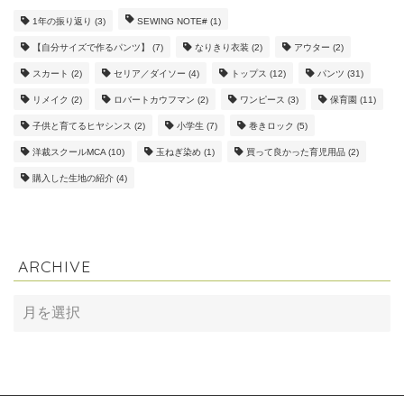
1年の振り返り
(3)
SEWING NOTE#
(1)
【自分サイズで作るパンツ】
(7)
なりきり衣装
(2)
アウター
(2)
スカート
(2)
セリア／ダイソー
(4)
トップス
(12)
パンツ
(31)
リメイク
(2)
ロバートカウフマン
(2)
ワンピース
(3)
保育園
(11)
子供と育てるヒヤシンス
(2)
小学生
(7)
巻きロック
(5)
洋裁スクールMCA
(10)
玉ねぎ染め
(1)
買って良かった育児用品
(2)
購入した生地の紹介
(4)
ARCHIVE
ARCHIVE