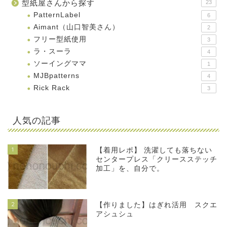
型紙屋さんから探す
23
PatternLabel
6
Aimant（山口智美さん）
2
フリー型紙使用
3
ラ・スーラ
4
ソーイングママ
1
MJBpatterns
4
Rick Rack
3
人気の記事
1
【着用レポ】 洗濯しても落ちない
センタープレス「クリースステッチ
加工」を、自分で。
2
【作りました】はぎれ活用 スクエ
アシュシュ