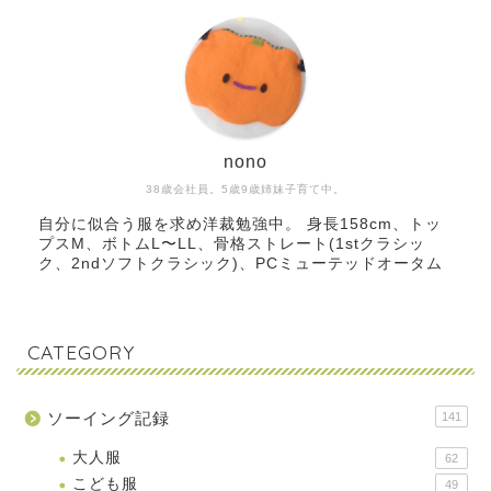
nono
38歳会社員。5歳9歳姉妹子育て中。
自分に似合う服を求め洋裁勉強中。 身長158cm、トッ
プスM、ボトムL〜LL、骨格ストレート(1stクラシッ
ク、2ndソフトクラシック)、PCミューテッドオータム
CATEGORY
ソーイング記録
141
大人服
62
こども服
49