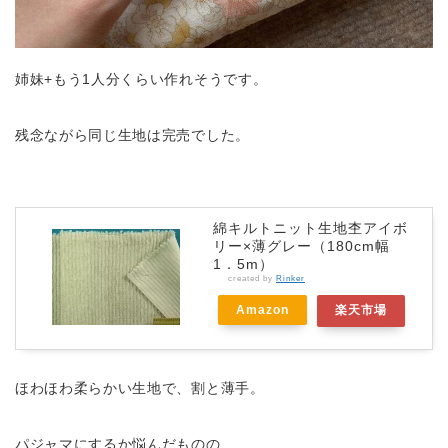
姉妹+もう1人分くらい作れそうです。
残念ながら同じ生地は完売でした。
綿キルトニット生地杢アイボ
リー×薄グレー（180cm幅
1．5m）
created by
Rinker
Amazon
楽天市場
ほわほわ柔らかい生地で、割と薄手。
パジャマにするか悩んだものの