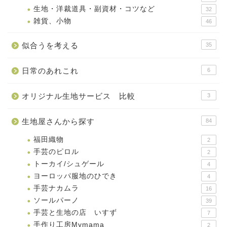
生地・洋裁道具・副資材・コツなど
32
雑貨、小物
46
似合うを考える
35
日常のあれこれ
6
オリジナル生地サービス 比較
3
生地屋さんから探す
84
福田織物
2
手芸のピロル
2
トーカイ/シュゲール
4
ヨーロッパ服地のひでき
4
手芸ナカムラ
16
ソールパーノ
39
手芸と生地の店 いすず
7
手作り工房Mymama
2