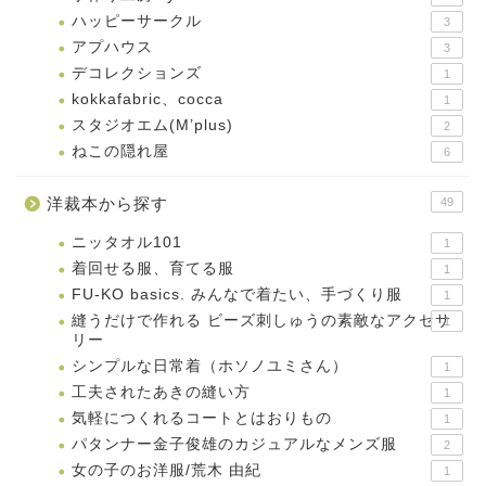
ハッピーサークル
3
アプハウス
3
デコレクションズ
1
kokkafabric、cocca
1
スタジオエム(M’plus)
2
ねこの隠れ屋
6
洋裁本から探す
49
ニッタオル101
1
着回せる服、育てる服
1
FU-KO basics. みんなで着たい、手づくり服
1
縫うだけで作れる ビーズ刺しゅうの素敵なアクセサ
1
リー
シンプルな日常着（ホソノユミさん）
1
工夫されたあきの縫い方
1
気軽につくれるコートとはおりもの
1
パタンナー金子俊雄のカジュアルなメンズ服
2
女の子のお洋服/荒木 由紀
1