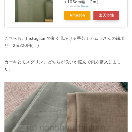
（105cm幅 2m）
created by
Rinker
Amazon
楽天市場
こちらも、Instagramで良く見かける手芸ナカムラさんの綿ポ
リ 2m220円(！)
カーキとモスグリン、どちらが良いか悩んで両方購入しまし
た。