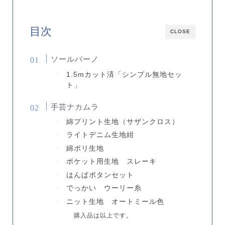
目次
CLOSE
ソールパーノ
1.5mカット済「シンプル無地セッ
ト」
手芸ナカムラ
綿プリント生地（サザンクロス）
ライトデニム生地紺
綿ポリ生地
ポケット用生地 スレーキ
はんぱボタンセット
でっかい ウーリー糸
ニット生地 オートミール色
購入品は以上です。