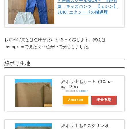
＊洋裁スクールMCA＊ 4か月
目 キッズパンツ 【ミシン】
JUKI エクシードの端処理
お店の写真とは色味がだいぶ違って感じます。実物は
Instagramで見た良い色合いで安心しました。
綿ポリ生地
綿ポリ生地カーキ（105cm
幅 2m）
created by
Rinker
Amazon
楽天市場
綿ポリ生地モスグリン系