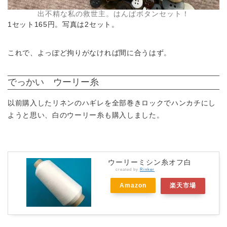
出不精な私の救世主。はんぱボタンセット！
1セット165円。写真は2セット。
これで、よっぽど拘りがなければ間に合うはず。
でっかい ウーリー糸
以前購入したリネンのハギレを全部巻きロックでハンカチにし
ようと思い、白のウーリー糸も購入しました。
ウーリーミシン糸オフ白
created by
Rinker
Amazon
楽天市場