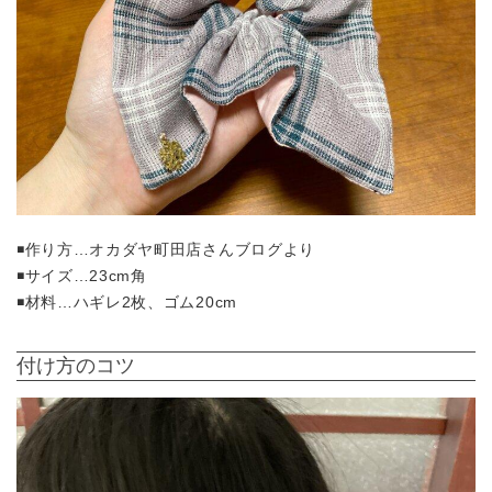
◾️作り方…オカダヤ町田店さんブログより
◾️サイズ…23cm角
◾️材料…ハギレ2枚、ゴム20cm
付け方のコツ