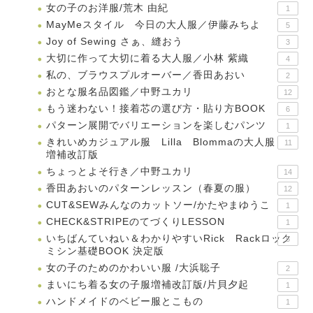
女の子のお洋服/荒木 由紀
1
MayMeスタイル 今日の大人服／伊藤みちよ
5
Joy of Sewing さぁ、縫おう
3
大切に作って大切に着る大人服／小林 紫織
4
私の、ブラウスプルオーバー／香田あおい
2
おとな服名品図鑑／中野ユカリ
12
もう迷わない！接着芯の選び方・貼り方BOOK
6
パターン展開でバリエーションを楽しむパンツ
1
きれいめカジュアル服 Lilla Blommaの大人服
11
増補改訂版
ちょっとよそ行き／中野ユカリ
14
香田あおいのパターンレッスン（春夏の服）
12
CUT&SEWみんなのカットソー/かたやまゆうこ
1
CHECK&STRIPEのてづくりLESSON
1
いちばんていねい＆わかりやすいRick Rackロック
5
ミシン基礎BOOK 決定版
女の子のためのかわいい服 /大浜聡子
2
まいにち着る女の子服増補改訂版/片貝夕起
1
ハンドメイドのベビー服とこもの
1