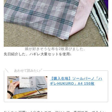
娘が好きそうな布を2枚選びました。
先日紹介した、ハギレ大量セットを使用↓
【購入生地】ソールパーノ「ハ
ギレHUKURO」A4 150枚