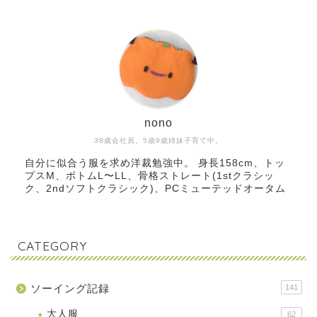
nono
38歳会社員。5歳9歳姉妹子育て中。
自分に似合う服を求め洋裁勉強中。 身長158cm、トッ
プスM、ボトムL〜LL、骨格ストレート(1stクラシッ
ク、2ndソフトクラシック)、PCミューテッドオータム
CATEGORY
ソーイング記録
141
大人服
62