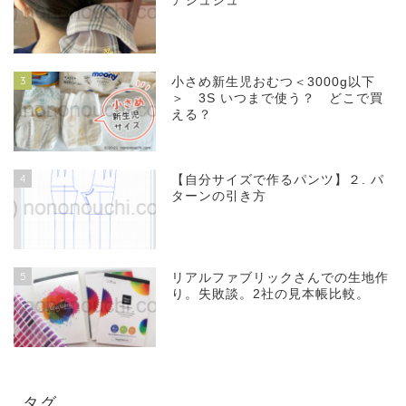
アシュシュ
3
小さめ新生児おむつ＜3000g以下
＞ 3S いつまで使う？ どこで買
える？
4
【自分サイズで作るパンツ】２. パ
ターンの引き方
5
リアルファブリックさんでの生地作
り。失敗談。2社の見本帳比較。
タグ