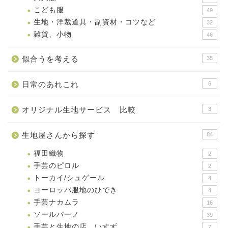
こども服
49
生地・洋裁道具・副資材・コツなど
32
雑貨、小物
46
似合うを考える
35
日常のあれこれ
6
オリジナル生地サービス 比較
3
生地屋さんから探す
84
福田織物
2
手芸のピロル
2
トーカイ/シュゲール
4
ヨーロッパ服地のひでき
4
手芸ナカムラ
16
ソールパーノ
39
手芸と生地の店 いすず
7