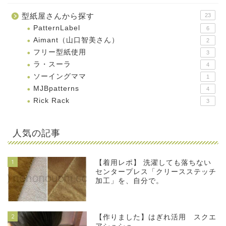
型紙屋さんから探す
23
PatternLabel
6
Aimant（山口智美さん）
2
フリー型紙使用
3
ラ・スーラ
4
ソーイングママ
1
MJBpatterns
4
Rick Rack
3
人気の記事
1
【着用レポ】 洗濯しても落ちない
センタープレス「クリースステッチ
加工」を、自分で。
2
【作りました】はぎれ活用 スクエ