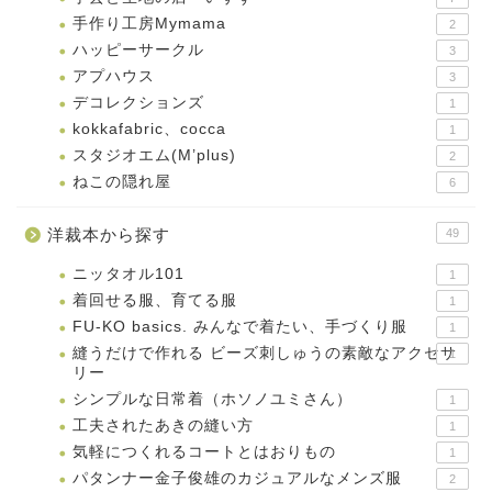
手作り工房Mymama
2
ハッピーサークル
3
アプハウス
3
デコレクションズ
1
kokkafabric、cocca
1
スタジオエム(M’plus)
2
ねこの隠れ屋
6
洋裁本から探す
49
ニッタオル101
1
着回せる服、育てる服
1
FU-KO basics. みんなで着たい、手づくり服
1
縫うだけで作れる ビーズ刺しゅうの素敵なアクセサ
1
リー
シンプルな日常着（ホソノユミさん）
1
工夫されたあきの縫い方
1
気軽につくれるコートとはおりもの
1
パタンナー金子俊雄のカジュアルなメンズ服
2