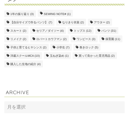
1年の振り返り
(3)
SEWING NOTE#
(1)
【自分サイズで作るパンツ】
(7)
なりきり衣装
(2)
アウター
(2)
スカート
(2)
セリア／ダイソー
(4)
トップス
(12)
パンツ
(31)
リメイク
(2)
ロバートカウフマン
(2)
ワンピース
(3)
保育園
(11)
子供と育てるヒヤシンス
(2)
小学生
(7)
巻きロック
(5)
洋裁スクールMCA
(10)
玉ねぎ染め
(1)
買って良かった育児用品
(2)
購入した生地の紹介
(4)
ARCHIVE
ARCHIVE