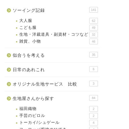
ソーイング記録
141
大人服
62
こども服
49
生地・洋裁道具・副資材・コツなど
32
雑貨、小物
46
似合うを考える
35
日常のあれこれ
6
オリジナル生地サービス 比較
3
生地屋さんから探す
84
福田織物
2
手芸のピロル
2
トーカイ/シュゲール
4