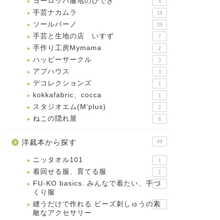
ヨーロッパ服地のひでき
4
手芸ナカムラ
16
ソールパーノ
39
手芸と生地の店 いすず
7
手作り工房Mymama
2
ハッピーサークル
3
アプハウス
3
デコレクションズ
1
kokkafabric、cocca
1
スタジオエム(M’plus)
2
ねこの隠れ屋
6
洋裁本から探す
49
ニッタオル101
1
着回せる服、育てる服
1
FU-KO basics. みんなで着たい、手づ
1
くり服
縫うだけで作れる ビーズ刺しゅうの素
1
敵なアクセサリー