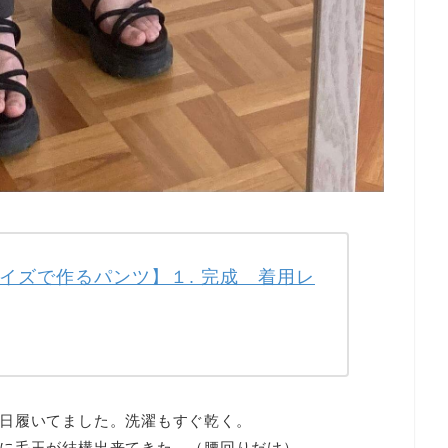
イズで作るパンツ】１. 完成 着用レ
日履いてました。洗濯もすぐ乾く。
に毛玉が結構出来てきた。（腰回りだけ）