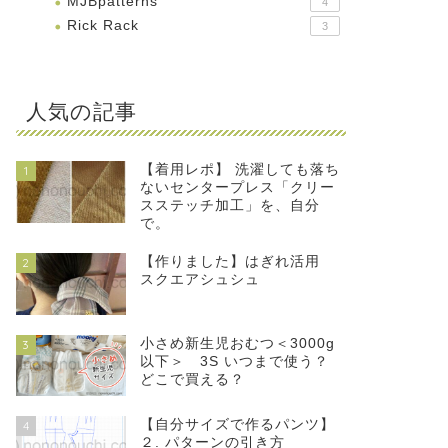
MJBpatterns
4
Rick Rack
3
人気の記事
【着用レポ】 洗濯しても落ち
1
ないセンタープレス「クリー
スステッチ加工」を、自分
で。
【作りました】はぎれ活用
2
スクエアシュシュ
小さめ新生児おむつ＜3000g
3
以下＞ 3S いつまで使う？
どこで買える？
【自分サイズで作るパンツ】
4
２. パターンの引き方