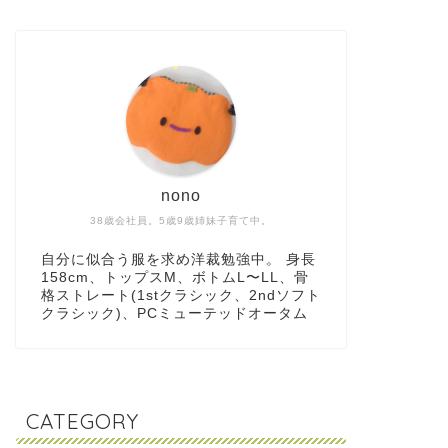
nono
38歳会社員。5歳9歳姉妹子育て中。
自分に似合う服を求め洋裁勉強中。 身長
158cm、トップスM、ボトムL〜LL、骨
格ストレート(1stクラシック、2ndソフト
クラシック)、PCミューテッドオータム
CATEGORY