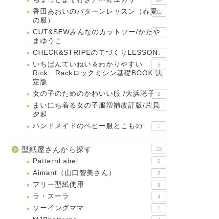
香田あおいのパターンレッスン（春夏
12
の服）
CUT&SEWみんなのカットソー/かたや
1
まゆうこ
CHECK&STRIPEのてづくりLESSON
1
いちばんていねい＆わかりやすい
5
Rick Rackロックミシン基礎BOOK 決
定版
女の子のためのかわいい服 /大浜聡子
2
まいにち着る女の子服増補改訂版/片貝
1
夕起
ハンドメイドのベビー服とこもの
1
型紙屋さんから探す
23
PatternLabel
6
Aimant（山口智美さん）
2
フリー型紙使用
3
ラ・スーラ
4
ソーイングママ
1