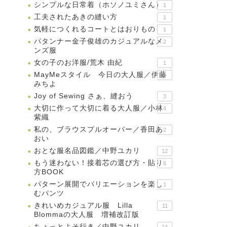
シンプルな日常着（ホソノユミさん）
1
工夫されたあきの縫い方
1
気軽につくれるコートとはおりもの
1
パタンナー金子俊雄のカジュアルなメ
2
ンズ服
女の子のお洋服/荒木 由紀
1
MayMeスタイル 今日の大人服／伊藤
5
みちよ
Joy of Sewing さぁ、縫おう
3
大切に作って大切に着る大人服／小林
4
紫織
私の、ブラウスプルオーバー／香田あ
2
おい
おとな服名品図鑑／中野ユカリ
12
もう迷わない！接着芯の選び方・貼り
6
方BOOK
パターン展開でバリエーションを楽し
1
むパンツ
きれいめカジュアル服 Lilla
11
Blommaの大人服 増補改訂版
ちょっとよそ行き／中野ユカリ
14