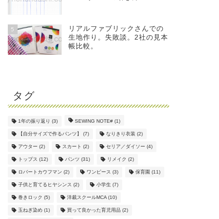
リアルファブリックさんでの
5
生地作り。失敗談。2社の見本
帳比較。
タグ
1年の振り返り
(3)
SEWING NOTE#
(1)
【自分サイズで作るパンツ】
(7)
なりきり衣装
(2)
アウター
(2)
スカート
(2)
セリア／ダイソー
(4)
トップス
(12)
パンツ
(31)
リメイク
(2)
ロバートカウフマン
(2)
ワンピース
(3)
保育園
(11)
子供と育てるヒヤシンス
(2)
小学生
(7)
巻きロック
(5)
洋裁スクールMCA
(10)
玉ねぎ染め
(1)
買って良かった育児用品
(2)