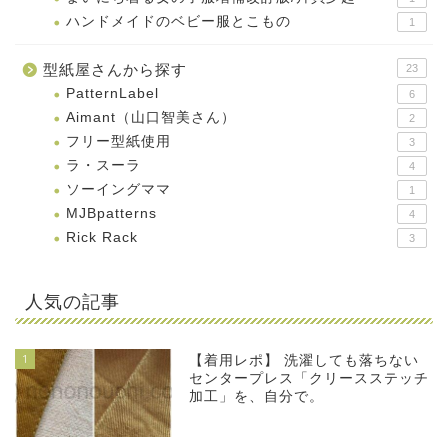
ハンドメイドのベビー服とこもの
1
型紙屋さんから探す
23
PatternLabel
6
Aimant（山口智美さん）
2
フリー型紙使用
3
ラ・スーラ
4
ソーイングママ
1
MJBpatterns
4
Rick Rack
3
人気の記事
1
【着用レポ】 洗濯しても落ちない
センタープレス「クリースステッチ
加工」を、自分で。