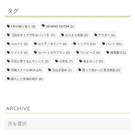
タグ
1年の振り返り
(3)
SEWING NOTE#
(1)
【自分サイズで作るパンツ】
(7)
なりきり衣装
(2)
アウター
(2)
スカート
(2)
セリア／ダイソー
(4)
トップス
(12)
パンツ
(31)
リメイク
(2)
ロバートカウフマン
(2)
ワンピース
(3)
保育園
(11)
子供と育てるヒヤシンス
(2)
小学生
(7)
巻きロック
(5)
洋裁スクールMCA
(10)
玉ねぎ染め
(1)
買って良かった育児用品
(2)
購入した生地の紹介
(4)
ARCHIVE
ARCHIVE