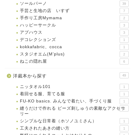
ソールパーノ
39
手芸と生地の店 いすず
7
手作り工房Mymama
2
ハッピーサークル
3
アプハウス
3
デコレクションズ
1
kokkafabric、cocca
1
スタジオエム(M’plus)
2
ねこの隠れ屋
6
洋裁本から探す
49
ニッタオル101
1
着回せる服、育てる服
1
FU-KO basics. みんなで着たい、手づくり服
1
縫うだけで作れる ビーズ刺しゅうの素敵なアクセサ
1
リー
シンプルな日常着（ホソノユミさん）
1
工夫されたあきの縫い方
1