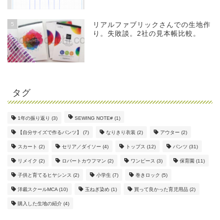
5
リアルファブリックさんでの生地作
り。失敗談。2社の見本帳比較。
タグ
1年の振り返り
(3)
SEWING NOTE#
(1)
【自分サイズで作るパンツ】
(7)
なりきり衣装
(2)
アウター
(2)
スカート
(2)
セリア／ダイソー
(4)
トップス
(12)
パンツ
(31)
リメイク
(2)
ロバートカウフマン
(2)
ワンピース
(3)
保育園
(11)
子供と育てるヒヤシンス
(2)
小学生
(7)
巻きロック
(5)
洋裁スクールMCA
(10)
玉ねぎ染め
(1)
買って良かった育児用品
(2)
購入した生地の紹介
(4)