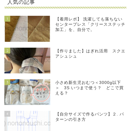
人気の記事
1
【着用レポ】 洗濯しても落ちない
センタープレス「クリースステッチ
加工」を、自分で。
2
【作りました】はぎれ活用 スクエ
アシュシュ
3
小さめ新生児おむつ＜3000g以下
＞ 3S いつまで使う？ どこで買
える？
4
【自分サイズで作るパンツ】２. パ
ターンの引き方