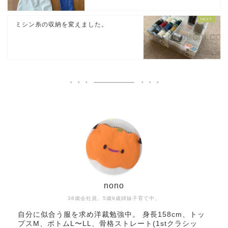
ミシン糸の収納を変えました。
nono
38歳会社員。5歳9歳姉妹子育て中。
自分に似合う服を求め洋裁勉強中。 身長158cm、トッ
プスM、ボトムL〜LL、骨格ストレート(1stクラシッ