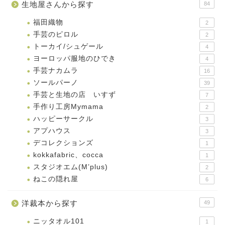
生地屋さんから探す
84
福田織物
2
手芸のピロル
2
トーカイ/シュゲール
4
ヨーロッパ服地のひでき
4
手芸ナカムラ
16
ソールパーノ
39
手芸と生地の店 いすず
7
手作り工房Mymama
2
ハッピーサークル
3
アプハウス
3
デコレクションズ
1
kokkafabric、cocca
1
スタジオエム(M’plus)
2
ねこの隠れ屋
6
洋裁本から探す
49
ニッタオル101
1