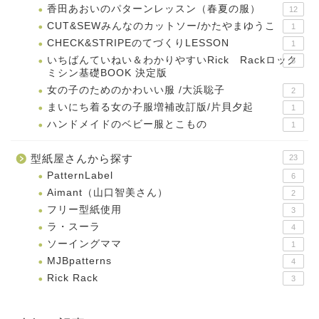
香田あおいのパターンレッスン（春夏の服）
12
CUT&SEWみんなのカットソー/かたやまゆうこ
1
CHECK&STRIPEのてづくりLESSON
1
いちばんていねい＆わかりやすいRick Rackロック
5
ミシン基礎BOOK 決定版
女の子のためのかわいい服 /大浜聡子
2
まいにち着る女の子服増補改訂版/片貝夕起
1
ハンドメイドのベビー服とこもの
1
型紙屋さんから探す
23
PatternLabel
6
Aimant（山口智美さん）
2
フリー型紙使用
3
ラ・スーラ
4
ソーイングママ
1
MJBpatterns
4
Rick Rack
3