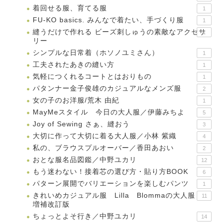
着回せる服、育てる服
1
FU-KO basics. みんなで着たい、手づくり服
1
縫うだけで作れる ビーズ刺しゅうの素敵なアクセサ
1
リー
シンプルな日常着（ホソノユミさん）
1
工夫されたあきの縫い方
1
気軽につくれるコートとはおりもの
1
パタンナー金子俊雄のカジュアルなメンズ服
2
女の子のお洋服/荒木 由紀
1
MayMeスタイル 今日の大人服／伊藤みちよ
5
Joy of Sewing さぁ、縫おう
3
大切に作って大切に着る大人服／小林 紫織
4
私の、ブラウスプルオーバー／香田あおい
2
おとな服名品図鑑／中野ユカリ
12
もう迷わない！接着芯の選び方・貼り方BOOK
6
パターン展開でバリエーションを楽しむパンツ
1
きれいめカジュアル服 Lilla Blommaの大人服
11
増補改訂版
ちょっとよそ行き／中野ユカリ
14