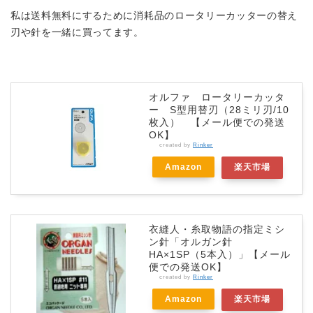
私は送料無料にするために消耗品のロータリーカッターの替え
刃や針を一緒に買ってます。
オルファ ロータリーカッタ
ー S型用替刃（28ミリ刃/10
枚入） 【メール便での発送
OK】
created by
Rinker
Amazon
楽天市場
衣縫人・糸取物語の指定ミシ
ン針「オルガン針
HA×1SP（5本入）」【メール
便での発送OK】
created by
Rinker
Amazon
楽天市場