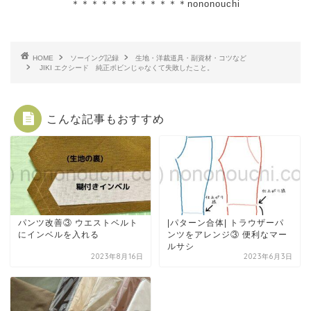
＊＊＊＊＊＊＊＊＊＊＊＊nononouchi
HOME
ソーイング記録
生地・洋裁道具・副資材・コツなど
JIKI エクシード 純正ボビンじゃなくて失敗したこと。
こんな記事もおすすめ
パンツ改善③ ウエストベルト
|パターン合体| トラウザーパ
にインベルを入れる
ンツをアレンジ③ 便利なマー
ルサシ
2023年8月16日
2023年6月3日