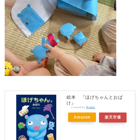
絵本 『ほげちゃんとおば
け』
created by
Rinker
Amazon
楽天市場