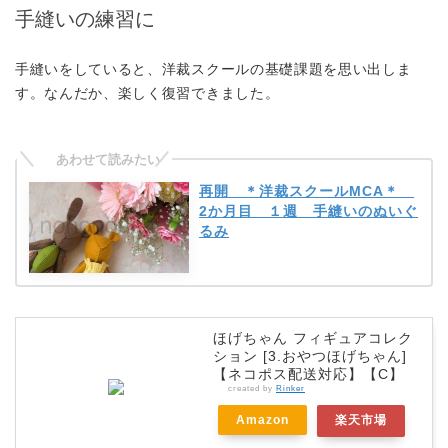
手縫いの練習に
手縫いをしていると、洋裁スクールの基礎課題を思い出しま
す。なんだか、楽しく復習できました。
再開 ＊洋裁スクールMCA＊
2か月目 １週 手縫いのぬいぐ
るみ
ほげちゃん フィギュアコレク
ション [3.おやつほげちゃん]
【ネコポス配送対応】【C】
created by
Rinker
Amazon
楽天市場