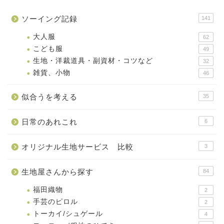
ソーイング記録
141
大人服
62
こども服
49
生地・洋裁道具・副資材・コツなど
32
雑貨、小物
46
似合うを考える
35
日常のあれこれ
6
オリジナル生地サービス 比較
3
生地屋さんから探す
84
福田織物
2
手芸のピロル
2
トーカイ/シュゲール
4