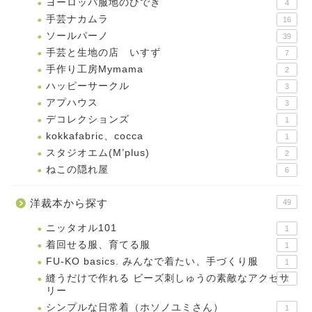
ヨーロッパ服地のひでき
4
手芸ナカムラ
16
ソールパーノ
39
手芸と生地の店 いすず
7
手作り工房Mymama
2
ハッピーサークル
3
アプハウス
3
デコレクションズ
1
kokkafabric、cocca
1
スタジオエム(M’plus)
2
ねこの隠れ屋
6
洋裁本から探す
49
ニッタオル101
1
着回せる服、育てる服
1
FU-KO basics. みんなで着たい、手づくり服
1
縫うだけで作れる ビーズ刺しゅうの素敵なアクセサ
1
リー
シンプルな日常着（ホソノユミさん）
1