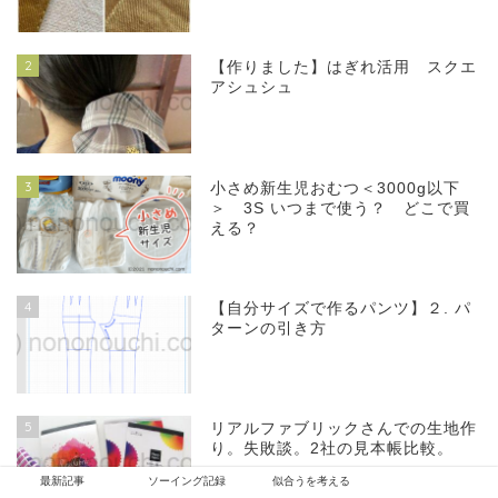
2
【作りました】はぎれ活用 スクエ
アシュシュ
3
小さめ新生児おむつ＜3000g以下
＞ 3S いつまで使う？ どこで買
える？
4
【自分サイズで作るパンツ】２. パ
ターンの引き方
5
リアルファブリックさんでの生地作
り。失敗談。2社の見本帳比較。
最新記事
ソーイング記録
似合うを考える