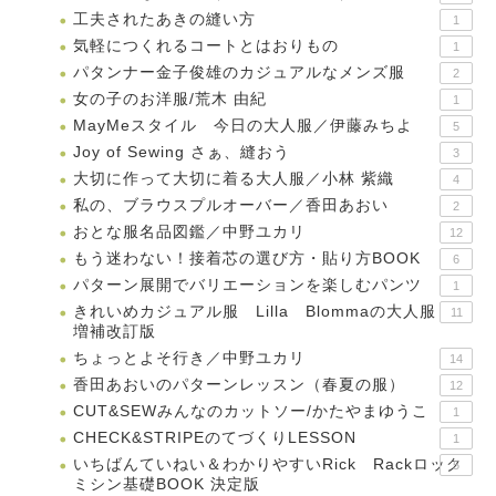
工夫されたあきの縫い方
1
気軽につくれるコートとはおりもの
1
パタンナー金子俊雄のカジュアルなメンズ服
2
女の子のお洋服/荒木 由紀
1
MayMeスタイル 今日の大人服／伊藤みちよ
5
Joy of Sewing さぁ、縫おう
3
大切に作って大切に着る大人服／小林 紫織
4
私の、ブラウスプルオーバー／香田あおい
2
おとな服名品図鑑／中野ユカリ
12
もう迷わない！接着芯の選び方・貼り方BOOK
6
パターン展開でバリエーションを楽しむパンツ
1
きれいめカジュアル服 Lilla Blommaの大人服
11
増補改訂版
ちょっとよそ行き／中野ユカリ
14
香田あおいのパターンレッスン（春夏の服）
12
CUT&SEWみんなのカットソー/かたやまゆうこ
1
CHECK&STRIPEのてづくりLESSON
1
いちばんていねい＆わかりやすいRick Rackロック
5
ミシン基礎BOOK 決定版