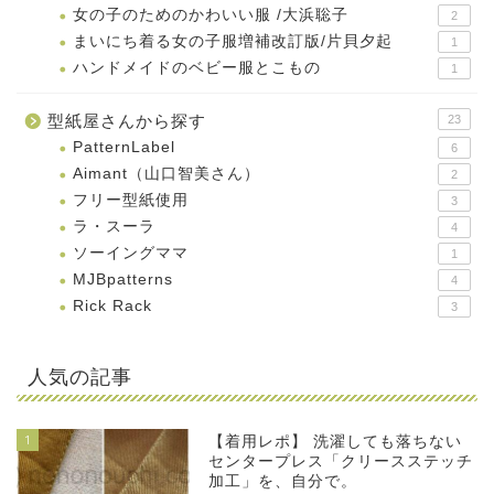
女の子のためのかわいい服 /大浜聡子
2
まいにち着る女の子服増補改訂版/片貝夕起
1
ハンドメイドのベビー服とこもの
1
型紙屋さんから探す
23
PatternLabel
6
Aimant（山口智美さん）
2
フリー型紙使用
3
ラ・スーラ
4
ソーイングママ
1
MJBpatterns
4
Rick Rack
3
人気の記事
1
【着用レポ】 洗濯しても落ちない
センタープレス「クリースステッチ
加工」を、自分で。