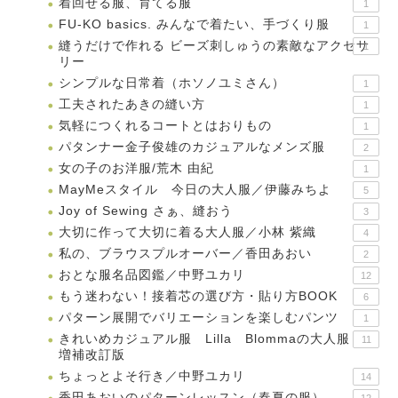
着回せる服、育てる服
1
FU-KO basics. みんなで着たい、手づくり服
1
縫うだけで作れる ビーズ刺しゅうの素敵なアクセサ
1
リー
シンプルな日常着（ホソノユミさん）
1
工夫されたあきの縫い方
1
気軽につくれるコートとはおりもの
1
パタンナー金子俊雄のカジュアルなメンズ服
2
女の子のお洋服/荒木 由紀
1
MayMeスタイル 今日の大人服／伊藤みちよ
5
Joy of Sewing さぁ、縫おう
3
大切に作って大切に着る大人服／小林 紫織
4
私の、ブラウスプルオーバー／香田あおい
2
おとな服名品図鑑／中野ユカリ
12
もう迷わない！接着芯の選び方・貼り方BOOK
6
パターン展開でバリエーションを楽しむパンツ
1
きれいめカジュアル服 Lilla Blommaの大人服
11
増補改訂版
ちょっとよそ行き／中野ユカリ
14
香田あおいのパターンレッスン（春夏の服）
12