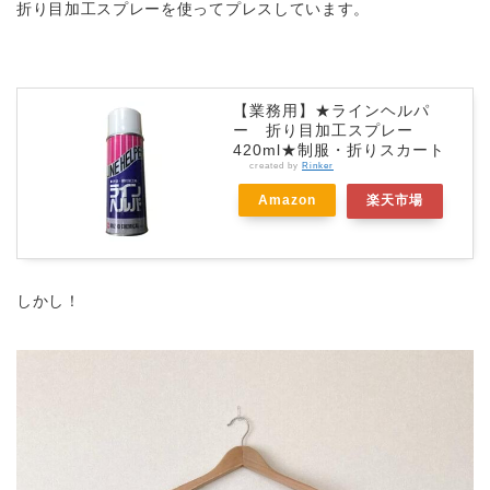
折り目加工スプレーを使ってプレスしています。
【業務用】★ラインヘルパ
ー 折り目加工スプレー
420ml★制服・折りスカート
created by
Rinker
Amazon
楽天市場
しかし！