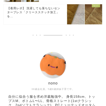
【着用レポ】 洗濯しても落ちないセン
タープレス「クリースステッチ加工」
を...
nono
38歳会社員。5歳9歳姉妹子育て中。
自分に似合う服を求め洋裁勉強中。 身長158cm、トッ
プスM、ボトムL〜LL、骨格ストレート(1stクラシッ
ク、2ndソフトクラシック)、PCミューテッドオータム