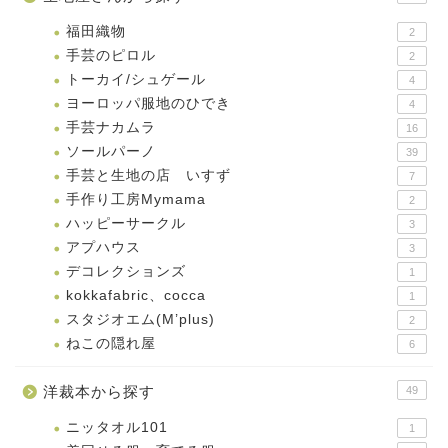
福田織物
2
手芸のピロル
2
トーカイ/シュゲール
4
ヨーロッパ服地のひでき
4
手芸ナカムラ
16
ソールパーノ
39
手芸と生地の店 いすず
7
手作り工房Mymama
2
ハッピーサークル
3
アプハウス
3
デコレクションズ
1
kokkafabric、cocca
1
スタジオエム(M’plus)
2
ねこの隠れ屋
6
洋裁本から探す
49
ニッタオル101
1