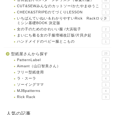
CUT&SEWみんなのカットソー/かたやまゆうこ
1
CHECK&STRIPEのてづくりLESSON
1
いちばんていねい＆わかりやすいRick Rackロック
5
ミシン基礎BOOK 決定版
女の子のためのかわいい服 /大浜聡子
2
まいにち着る女の子服増補改訂版/片貝夕起
1
ハンドメイドのベビー服とこもの
1
型紙屋さんから探す
23
PatternLabel
6
Aimant（山口智美さん）
2
フリー型紙使用
3
ラ・スーラ
4
ソーイングママ
1
MJBpatterns
4
Rick Rack
3
人気の記事