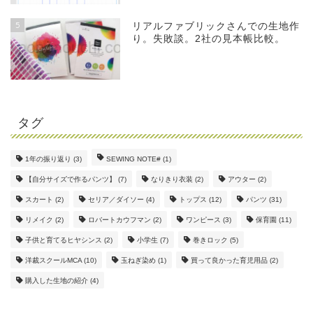
5
リアルファブリックさんでの生地作
り。失敗談。2社の見本帳比較。
タグ
1年の振り返り
(3)
SEWING NOTE#
(1)
【自分サイズで作るパンツ】
(7)
なりきり衣装
(2)
アウター
(2)
スカート
(2)
セリア／ダイソー
(4)
トップス
(12)
パンツ
(31)
リメイク
(2)
ロバートカウフマン
(2)
ワンピース
(3)
保育園
(11)
子供と育てるヒヤシンス
(2)
小学生
(7)
巻きロック
(5)
洋裁スクールMCA
(10)
玉ねぎ染め
(1)
買って良かった育児用品
(2)
購入した生地の紹介
(4)