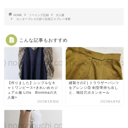
HOME
ソーイング記録
大人服
センタープレスの折り目加工スプレー考察
こんな記事もおすすめ
【作りました】シンプルなキ
縫製その2 | トラウザーパンツ
ャミワンピース<きれいめカジ
をアレンジ⑤ 剣型帯持ち出し
ュアル服 Lilla Blommaの大
と、鳩目穴ボタンホール
人服>
2025年3月30日
2023年6月9日