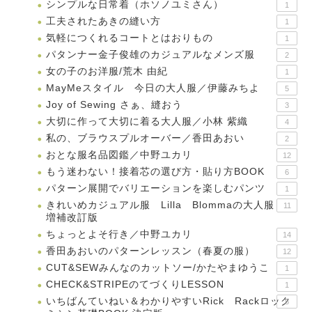
シンプルな日常着（ホソノユミさん）
1
工夫されたあきの縫い方
1
気軽につくれるコートとはおりもの
1
パタンナー金子俊雄のカジュアルなメンズ服
2
女の子のお洋服/荒木 由紀
1
MayMeスタイル 今日の大人服／伊藤みちよ
5
Joy of Sewing さぁ、縫おう
3
大切に作って大切に着る大人服／小林 紫織
4
私の、ブラウスプルオーバー／香田あおい
2
おとな服名品図鑑／中野ユカリ
12
もう迷わない！接着芯の選び方・貼り方BOOK
6
パターン展開でバリエーションを楽しむパンツ
1
きれいめカジュアル服 Lilla Blommaの大人服
11
増補改訂版
ちょっとよそ行き／中野ユカリ
14
香田あおいのパターンレッスン（春夏の服）
12
CUT&SEWみんなのカットソー/かたやまゆうこ
1
CHECK&STRIPEのてづくりLESSON
1
いちばんていねい＆わかりやすいRick Rackロック
5