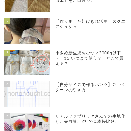
加工」を、自分で。
2
【作りました】はぎれ活用 スクエ
アシュシュ
3
小さめ新生児おむつ＜3000g以下
＞ 3S いつまで使う？ どこで買
える？
4
【自分サイズで作るパンツ】２. パ
ターンの引き方
5
リアルファブリックさんでの生地作
り。失敗談。2社の見本帳比較。