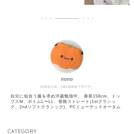
nono
38歳会社員。5歳9歳姉妹子育て中。
自分に似合う服を求め洋裁勉強中。 身長158cm、トッ
プスM、ボトムL〜LL、骨格ストレート(1stクラシッ
ク、2ndソフトクラシック)、PCミューテッドオータム
CATEGORY