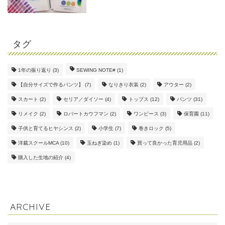
タグ
1年の振り返り
(3)
SEWING NOTE#
(1)
【自分サイズで作るパンツ】
(7)
なりきり衣装
(2)
アウター
(2)
スカート
(2)
セリア／ダイソー
(4)
トップス
(12)
パンツ
(31)
リメイク
(2)
ロバートカウフマン
(2)
ワンピース
(3)
保育園
(11)
子供と育てるヒヤシンス
(2)
小学生
(7)
巻きロック
(5)
洋裁スクールMCA
(10)
玉ねぎ染め
(1)
買って良かった育児用品
(2)
購入した生地の紹介
(4)
ARCHIVE