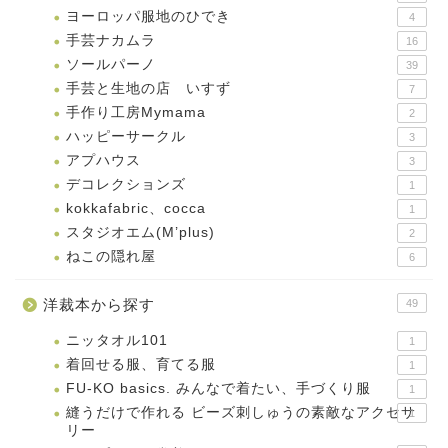
ヨーロッパ服地のひでき
4
手芸ナカムラ
16
ソールパーノ
39
手芸と生地の店 いすず
7
手作り工房Mymama
2
ハッピーサークル
3
アプハウス
3
デコレクションズ
1
kokkafabric、cocca
1
スタジオエム(M’plus)
2
ねこの隠れ屋
6
洋裁本から探す
49
ニッタオル101
1
着回せる服、育てる服
1
FU-KO basics. みんなで着たい、手づくり服
1
縫うだけで作れる ビーズ刺しゅうの素敵なアクセサ
1
リー