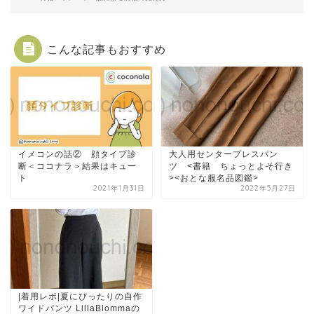
こんな記事もおすすめ
イメコンの話② 顔タイプ診
大人用センタープレスパン
断＜ココナラ＞結果はキュー
ツ <書籍 ちょっとよそ行き
ト
><おとな服名品図鑑>
2021年1月31日
2022年5月27日
|着用レポ|夏にぴったりの自作
ワイドパンツ LillaBlommaの