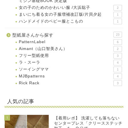
ミシン基礎BOOK 決定版
女の子のためのかわいい服 /大浜聡子
2
まいにち着る女の子服増補改訂版/片貝夕起
1
ハンドメイドのベビー服とこもの
1
型紙屋さんから探す
23
PatternLabel
6
Aimant（山口智美さん）
2
フリー型紙使用
3
ラ・スーラ
4
ソーイングママ
1
MJBpatterns
4
Rick Rack
3
人気の記事
1
【着用レポ】 洗濯しても落ちない
センタープレス「クリースステッチ