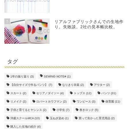
5
リアルファブリックさんでの生地作
り。失敗談。2社の見本帳比較。
タグ
1年の振り返り
(3)
SEWING NOTE#
(1)
【自分サイズで作るパンツ】
(7)
なりきり衣装
(2)
アウター
(2)
スカート
(2)
セリア／ダイソー
(4)
トップス
(12)
パンツ
(31)
リメイク
(2)
ロバートカウフマン
(2)
ワンピース
(3)
保育園
(11)
子供と育てるヒヤシンス
(2)
小学生
(7)
巻きロック
(5)
洋裁スクールMCA
(10)
玉ねぎ染め
(1)
買って良かった育児用品
(2)
購入した生地の紹介
(4)