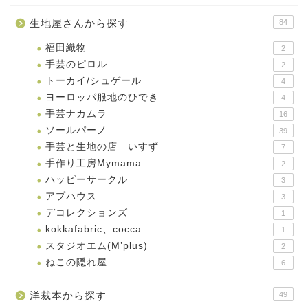
生地屋さんから探す
84
福田織物
2
手芸のピロル
2
トーカイ/シュゲール
4
ヨーロッパ服地のひでき
4
手芸ナカムラ
16
ソールパーノ
39
手芸と生地の店 いすず
7
手作り工房Mymama
2
ハッピーサークル
3
アプハウス
3
デコレクションズ
1
kokkafabric、cocca
1
スタジオエム(M’plus)
2
ねこの隠れ屋
6
洋裁本から探す
49