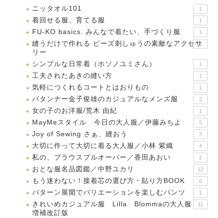
ニッタオル101
1
着回せる服、育てる服
1
FU-KO basics. みんなで着たい、手づくり服
1
縫うだけで作れる ビーズ刺しゅうの素敵なアクセサ
1
リー
シンプルな日常着（ホソノユミさん）
1
工夫されたあきの縫い方
1
気軽につくれるコートとはおりもの
1
パタンナー金子俊雄のカジュアルなメンズ服
2
女の子のお洋服/荒木 由紀
1
MayMeスタイル 今日の大人服／伊藤みちよ
5
Joy of Sewing さぁ、縫おう
3
大切に作って大切に着る大人服／小林 紫織
4
私の、ブラウスプルオーバー／香田あおい
2
おとな服名品図鑑／中野ユカリ
12
もう迷わない！接着芯の選び方・貼り方BOOK
6
パターン展開でバリエーションを楽しむパンツ
1
きれいめカジュアル服 Lilla Blommaの大人服
11
増補改訂版