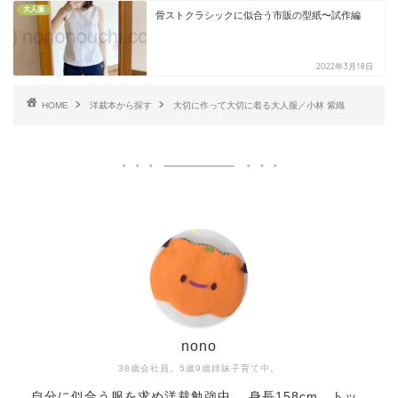
大人服
骨ストクラシックに似合う市販の型紙〜試作編
2022年3月18日
HOME
洋裁本から探す
大切に作って大切に着る大人服／小林 紫織
nono
38歳会社員。5歳9歳姉妹子育て中。
自分に似合う服を求め洋裁勉強中。 身長158cm、トッ