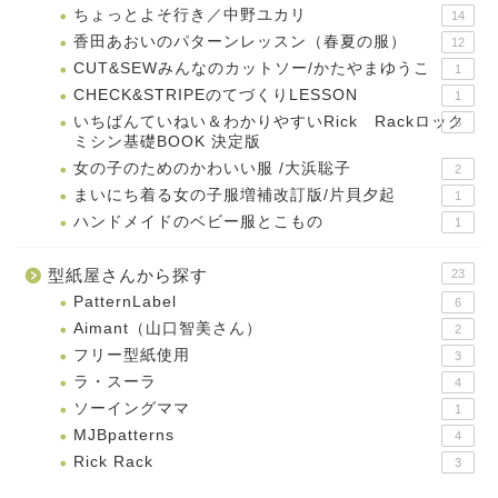
ちょっとよそ行き／中野ユカリ
14
香田あおいのパターンレッスン（春夏の服）
12
CUT&SEWみんなのカットソー/かたやまゆうこ
1
CHECK&STRIPEのてづくりLESSON
1
いちばんていねい＆わかりやすいRick Rackロック
5
ミシン基礎BOOK 決定版
女の子のためのかわいい服 /大浜聡子
2
まいにち着る女の子服増補改訂版/片貝夕起
1
ハンドメイドのベビー服とこもの
1
型紙屋さんから探す
23
PatternLabel
6
Aimant（山口智美さん）
2
フリー型紙使用
3
ラ・スーラ
4
ソーイングママ
1
MJBpatterns
4
Rick Rack
3