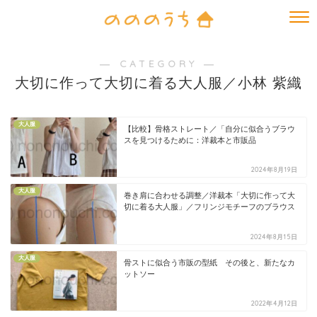
― CATEGORY ―
大切に作って大切に着る大人服／小林 紫織
大人服
【比較】骨格ストレート／「自分に似合うブラウ
スを見つけるために：洋裁本と市販品
2024年8月19日
大人服
巻き肩に合わせる調整／洋裁本「大切に作って大
切に着る大人服」／フリンジモチーフのブラウス
2024年8月15日
大人服
骨ストに似合う市販の型紙 その後と、新たなカ
ットソー
2022年4月12日