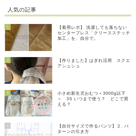
人気の記事
1
【着用レポ】 洗濯しても落ちない
センタープレス「クリースステッチ
加工」を、自分で。
2
【作りました】はぎれ活用 スクエ
アシュシュ
3
小さめ新生児おむつ＜3000g以下
＞ 3S いつまで使う？ どこで買
える？
4
【自分サイズで作るパンツ】２. パ
ターンの引き方