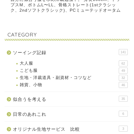
プスM、ボトムL〜LL、骨格ストレート(1stクラシッ
ク、2ndソフトクラシック)、PCミューテッドオータム
CATEGORY
ソーイング記録
141
大人服
62
こども服
49
生地・洋裁道具・副資材・コツなど
32
雑貨、小物
46
似合うを考える
35
日常のあれこれ
6
オリジナル生地サービス 比較
3